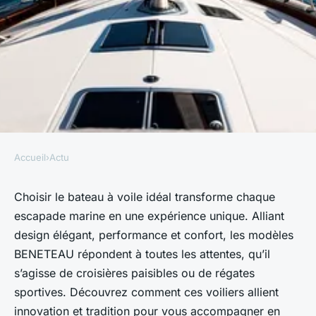
Accueil
›
Actu
ACTU
Découvrez le bateau à voile
Choisir le bateau à voile idéal transforme chaque
escapade marine en une expérience unique. Alliant
idéal pour vos escapades
design élégant, performance et confort, les modèles
marines
BENETEAU répondent à toutes les attentes, qu’il
s’agisse de croisières paisibles ou de régates
Victor
•
12 juin 2025
•
5 min de lecture
sportives. Découvrez comment ces voiliers allient
innovation et tradition pour vous accompagner en