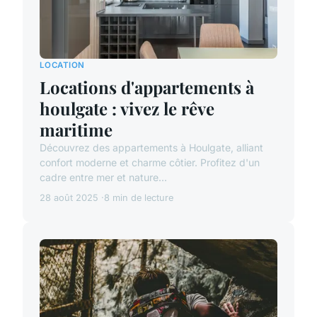
LOCATION
Locations d'appartements à
houlgate : vivez le rêve
maritime
Découvrez des appartements à Houlgate, alliant
confort moderne et charme côtier. Profitez d'un
cadre entre mer et nature...
28 août 2025
8 min de lecture