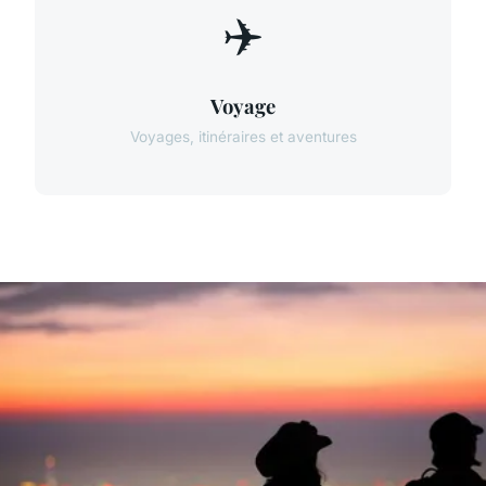
✈️
Voyage
Voyages, itinéraires et aventures