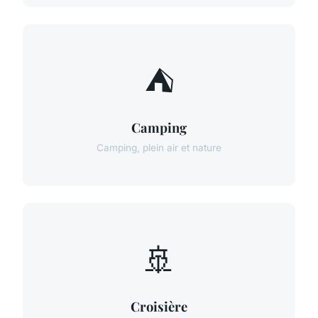
⛺
Camping
Camping, plein air et nature
🚢
Croisière