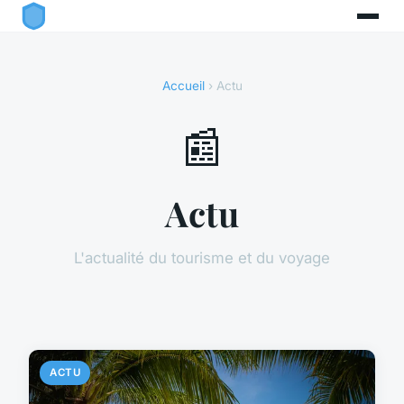
Accueil
› Actu
📰
Actu
L'actualité du tourisme et du voyage
ACTU