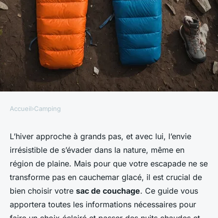
Accueil
›
Camping
CAMPING
Comment choisir un sac de
L’hiver approche à grands pas, et avec lui, l’envie
irrésistible de s’évader dans la nature, même en
couchage adapté pour un
région de plaine. Mais pour que votre escapade ne se
camping en région de plaine
transforme pas en cauchemar glacé, il est crucial de
en hiver?
bien choisir votre
sac de couchage
. Ce guide vous
apportera toutes les informations nécessaires pour
Victor
•
11 septembre 2024
•
5 min de lecture