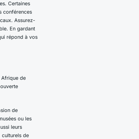
res. Certaines
es conférences
locaux. Assurez-
ble. En gardant
 qui répond à vos
n Afrique de
couverte
asion de
 musées ou les
ussi leurs
 culturels de