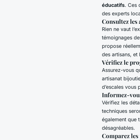
éducatifs
. Ces 
des experts loc
Consultez les 
Rien ne vaut l’e
témoignages des 
propose réelleme
des artisans, et
Vérifiez le p
Assurez-vous qu
artisanat bijou
d’escales vous p
Informez-vous 
Vérifiez les déta
techniques seron
également que to
désagréables.
Comparez les p