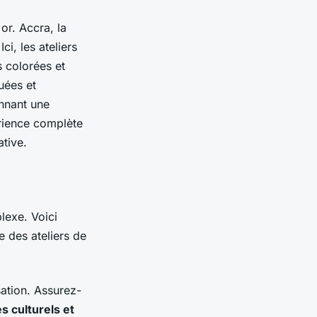
or. Accra, la
ci, les ateliers
s colorées et
uées et
onnant une
érience complète
ative.
lexe. Voici
e des ateliers de
sation. Assurez-
s culturels et