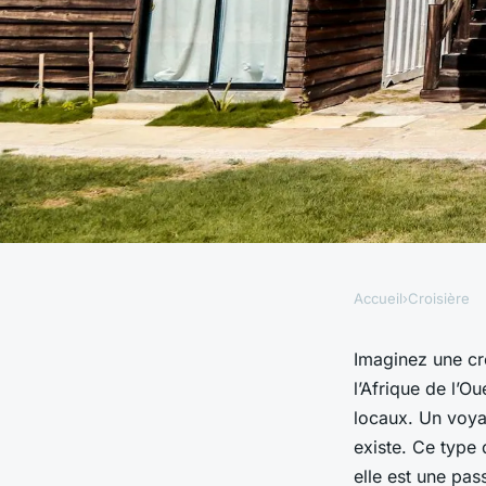
Accueil
›
Croisière
CROISIÈRE
Peut-on trouver une
Imaginez une cr
l’Afrique de l’O
propose des ateliers
locaux. Un voyag
existe. Ce type 
elle est une pas