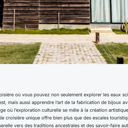
 croisière qui
oisière où vous pouvez non seulement explorer les eaux scin
uest, mais aussi apprendre l’art de la fabrication de bijoux a
 de fabrication de
e où l’exploration culturelle se mêle à la création artistique
de croisière unique offre bien plus que des escales touristiq
serelle vers des traditions ancestrales et des savoir-faire a