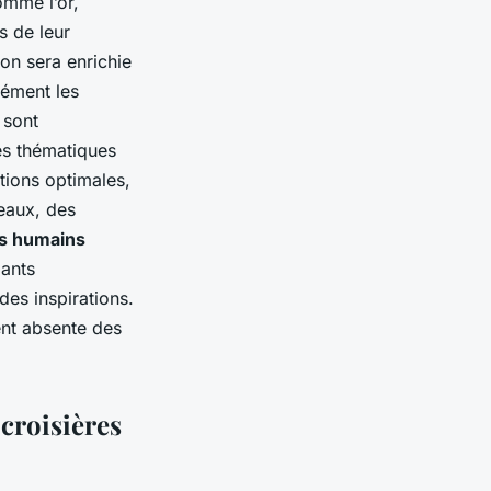
omme l’or,
s de leur
on sera enrichie
dément les
 sont
es thématiques
itions optimales,
veaux, des
ns humains
pants
des inspirations.
ent absente des
 croisières