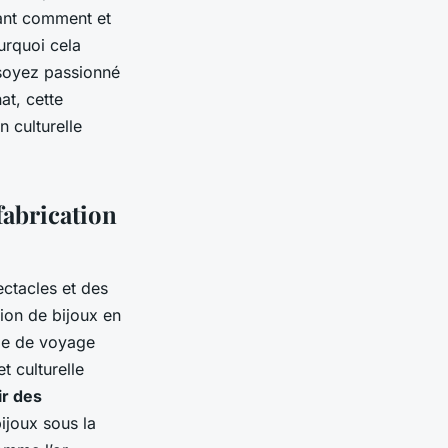
lant comment et
urquoi cela
 soyez passionné
at, cette
 culturelle
fabrication
ectacles et des
tion de bijoux en
rme de voyage
t culturelle
r des
ijoux sous la