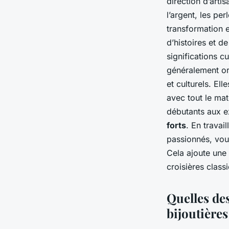
direction d’art
l’argent, les pe
transformation e
d’histoires et 
significations c
généralement or
et culturels. El
avec tout le mat
débutants aux e
forts
. En travai
passionnés, vous
Cela ajoute une
croisières class
Quelles des
bijoutières