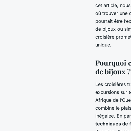
bijoux en Afrique de
cet article, nou
où trouver une 
Victor
•
11 septembre 2024
•
7 min de lecture
pourrait être l’
de bijoux ou si
croisière promet
unique.
Pourquoi ch
de bijoux ?
Les croisières t
excursions sur t
Afrique de l’Ou
combine le plais
inégalée. En par
techniques de f