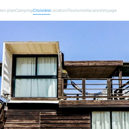
Bon plan
Camping
Croisière
Location
Tourisme
Vacance
Voyage