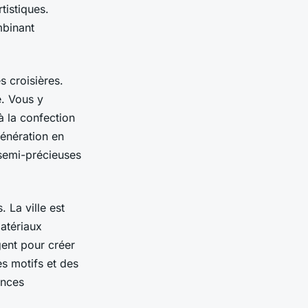
rtistiques.
mbinant
s croisières.
e. Vous y
à la confection
génération en
 semi-précieuses
 La ville est
atériaux
rgent pour créer
s motifs et des
ances