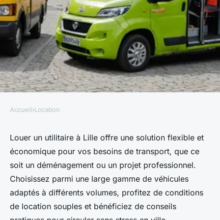
Accueil
›
Location
LOCATION
Location utilitaires à lille :
Louer un utilitaire à Lille offre une solution flexible et
économique pour vos besoins de transport, que ce
flexibilité et économies en
soit un déménagement ou un projet professionnel.
prime !
Choisissez parmi une large gamme de véhicules
adaptés à différents volumes, profitez de conditions
Victor
•
21 septembre 2025
•
6 min de lecture
de location souples et bénéficiez de conseils