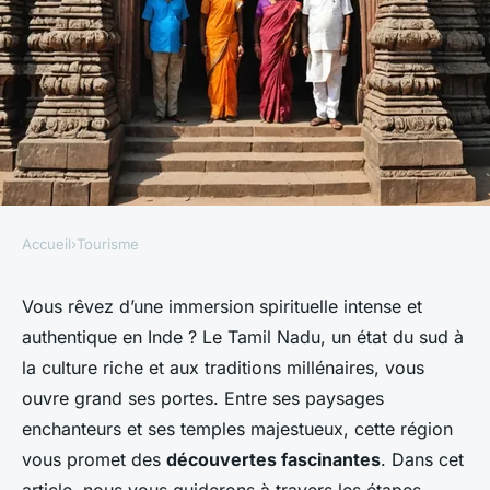
Accueil
›
Tourisme
TOURISME
Comment organiser une visite
Vous rêvez d’une immersion spirituelle intense et
authentique en Inde ? Le Tamil Nadu, un état du sud à
des temples hindous au Tamil
la culture riche et aux traditions millénaires, vous
Nadu, Inde ?
ouvre grand ses portes. Entre ses paysages
enchanteurs et ses temples majestueux, cette région
Victor
•
11 septembre 2024
•
7 min de lecture
vous promet des
découvertes fascinantes
. Dans cet