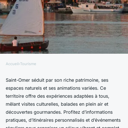
Accueil
›
Tourisme
TOURISME
Les incontournables du site de
Saint-Omer séduit par son riche patrimoine, ses
espaces naturels et ses animations variées. Ce
tourisme à Saint-Omer
territoire offre des expériences adaptées à tous,
mêlant visites culturelles, balades en plein air et
Victor
•
14 septembre 2025
•
7 min de lecture
découvertes gourmandes. Profitez d’informations
pratiques, d’itinéraires personnalisés et d’événements